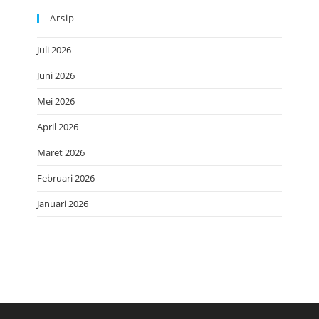
Arsip
Juli 2026
Juni 2026
Mei 2026
April 2026
Maret 2026
Februari 2026
Januari 2026