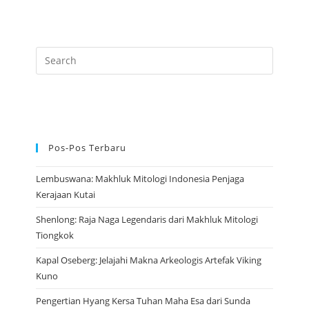
Menghantui
Labirin
Raja
Minos
Pos-Pos Terbaru
Lembuswana: Makhluk Mitologi Indonesia Penjaga
Kerajaan Kutai
Shenlong: Raja Naga Legendaris dari Makhluk Mitologi
Tiongkok
Kapal Oseberg: Jelajahi Makna Arkeologis Artefak Viking
Kuno
Pengertian Hyang Kersa Tuhan Maha Esa dari Sunda