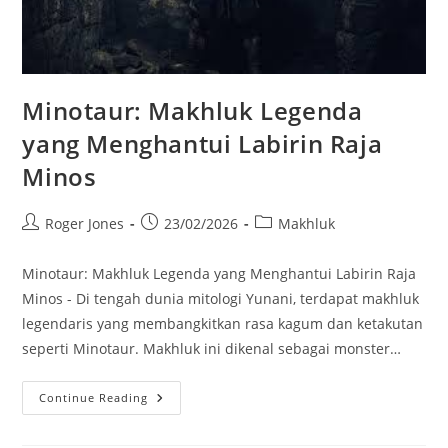
Minotaur: Makhluk Legenda
yang Menghantui Labirin Raja
Minos
Post
Post
Post
Roger Jones
23/02/2026
Makhluk
author:
published:
category:
Minotaur: Makhluk Legenda yang Menghantui Labirin Raja
Minos - Di tengah dunia mitologi Yunani, terdapat makhluk
legendaris yang membangkitkan rasa kagum dan ketakutan
seperti Minotaur. Makhluk ini dikenal sebagai monster…
Minotaur:
Continue Reading
Makhluk
Legenda
Yang