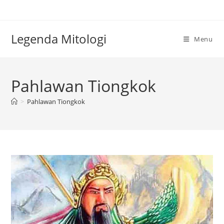
Skip
to
content
Legenda Mitologi
Menu
Pahlawan Tiongkok
>
Pahlawan Tiongkok