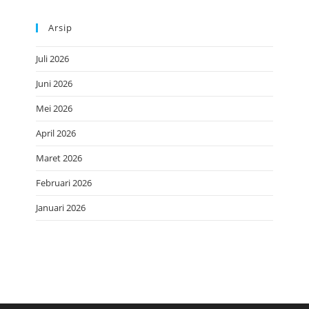
Arsip
Juli 2026
Juni 2026
Mei 2026
April 2026
Maret 2026
Februari 2026
Januari 2026