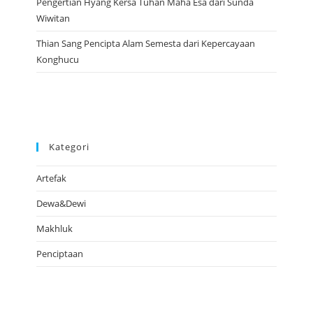
Pengertian Hyang Kersa Tuhan Maha Esa dari Sunda
Wiwitan
Thian Sang Pencipta Alam Semesta dari Kepercayaan
Konghucu
Kategori
Artefak
Dewa&Dewi
Makhluk
Penciptaan