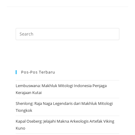
Artefak
Legendaris
Kuno
Yunani
Paling
Bahaya
Pos-Pos Terbaru
Lembuswana: Makhluk Mitologi Indonesia Penjaga
Kerajaan Kutai
Shenlong: Raja Naga Legendaris dari Makhluk Mitologi
Tiongkok
Kapal Oseberg: Jelajahi Makna Arkeologis Artefak Viking
Kuno