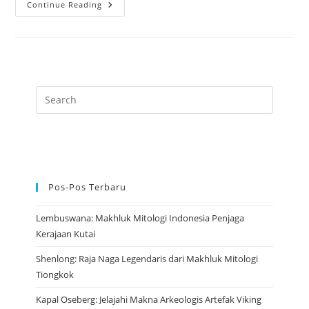
Dewa
Continue Reading
Brahma
Dalam
Hindu:
Sang
Pencipta
Dunia
Alam
Semesta
Pos-Pos Terbaru
Lembuswana: Makhluk Mitologi Indonesia Penjaga
Kerajaan Kutai
Shenlong: Raja Naga Legendaris dari Makhluk Mitologi
Tiongkok
Kapal Oseberg: Jelajahi Makna Arkeologis Artefak Viking