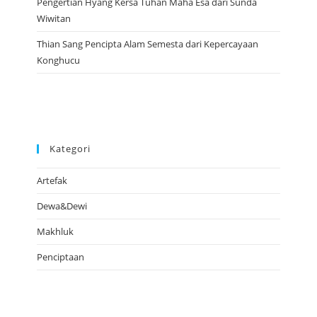
Pengertian Hyang Kersa Tuhan Maha Esa dari Sunda
Wiwitan
Thian Sang Pencipta Alam Semesta dari Kepercayaan
Konghucu
Kategori
Artefak
Dewa&Dewi
Makhluk
Penciptaan