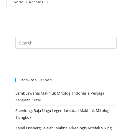
Dewa
Continue Reading
Krishna:
Legenda
Sang
Pemain
Seruling
Pahlawan
Dunia
Pos-Pos Terbaru
Lembuswana: Makhluk Mitologi Indonesia Penjaga
Kerajaan Kutai
Shenlong: Raja Naga Legendaris dari Makhluk Mitologi
Tiongkok
Kapal Oseberg: Jelajahi Makna Arkeologis Artefak Viking