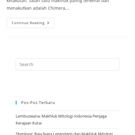
ketakutan. Salah satu makhluk paling terkenal dan
menakutkan adalah Chimera,…
Chimera:
Continue Reading
Makhluk
Mitologi
Yunani
Dengan
Tiga
Wajah
Kekuatan
Pos-Pos Terbaru
Lembuswana: Makhluk Mitologi Indonesia Penjaga
Kerajaan Kutai
Shenlong: Raja Naga Legendaris dari Makhluk Mitologi