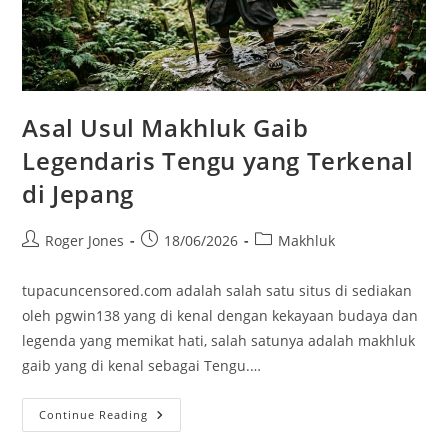
Asal Usul Makhluk Gaib
Legendaris Tengu yang Terkenal
di Jepang
Post
Post
Post
Roger Jones
18/06/2026
Makhluk
author:
published:
category:
tupacuncensored.com adalah salah satu situs di sediakan
oleh pgwin138 yang di kenal dengan kekayaan budaya dan
legenda yang memikat hati, salah satunya adalah makhluk
gaib yang di kenal sebagai Tengu.…
Asal
Continue Reading
Usul
Makhluk