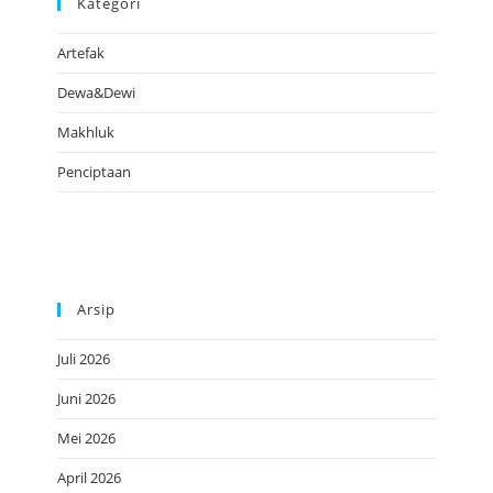
Kategori
Artefak
Dewa&Dewi
Makhluk
Penciptaan
Arsip
Juli 2026
Juni 2026
Mei 2026
April 2026