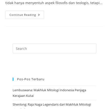
tidak hanya menyentuh aspek filosofis dan teologis, tetapi…
Adi
Continue Reading
Buddha:
Hakikat
Tertinggi
Yang
Melahirkan
Segala
Yang
Ada
Pos-Pos Terbaru
Lembuswana: Makhluk Mitologi Indonesia Penjaga
Kerajaan Kutai
Shenlong: Raja Naga Legendaris dari Makhluk Mitologi