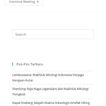
Garuda:
Continue Reading
Raja
Burung
Legendaris
Dalam
Mitologi
Hindu
Dan
Buddha
Pos-Pos Terbaru
Lembuswana: Makhluk Mitologi Indonesia Penjaga
Kerajaan Kutai
Shenlong: Raja Naga Legendaris dari Makhluk Mitologi
Tiongkok
Kapal Oseberg: Jelajahi Makna Arkeologis Artefak Viking