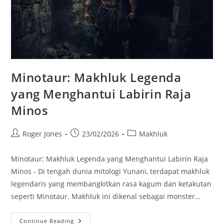
Minotaur: Makhluk Legenda
yang Menghantui Labirin Raja
Minos
Post
Post
Post
Roger Jones
23/02/2026
Makhluk
author:
published:
category:
Minotaur: Makhluk Legenda yang Menghantui Labirin Raja
Minos - Di tengah dunia mitologi Yunani, terdapat makhluk
legendaris yang membangkitkan rasa kagum dan ketakutan
seperti Minotaur. Makhluk ini dikenal sebagai monster…
Minotaur:
Continue Reading