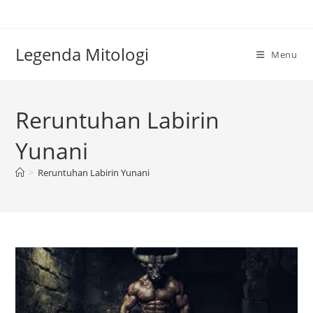
Skip
to
content
Legenda Mitologi
Menu
Reruntuhan Labirin
Yunani
>
Reruntuhan Labirin Yunani