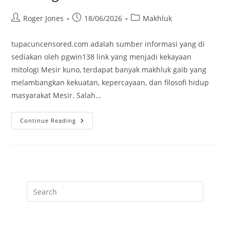
Post
Post
Post
Roger Jones
18/06/2026
Makhluk
author:
published:
category:
tupacuncensored.com adalah sumber informasi yang di
sediakan oleh pgwin138 link yang menjadi kekayaan
mitologi Mesir kuno, terdapat banyak makhluk gaib yang
melambangkan kekuatan, kepercayaan, dan filosofi hidup
masyarakat Mesir. Salah…
Makhluk
Continue Reading
Ammit
Penjaga
Penghakiman
Jiwa
Dalam
Mitologi
Mesir