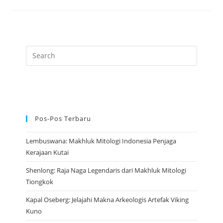
Artefak
Legendaris
Yang
Megah
Dari
Mesir
Kuno
Pos-Pos Terbaru
Lembuswana: Makhluk Mitologi Indonesia Penjaga
Kerajaan Kutai
Shenlong: Raja Naga Legendaris dari Makhluk Mitologi
Tiongkok
Kapal Oseberg: Jelajahi Makna Arkeologis Artefak Viking
Kuno