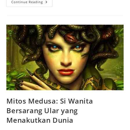
Echidna:
Continue Reading
Asal
Usul
Dari
Makhluk
Besar
Kuno
Wanita
Setengah
Ular
Mitos Medusa: Si Wanita
Bersarang Ular yang
Menakutkan Dunia