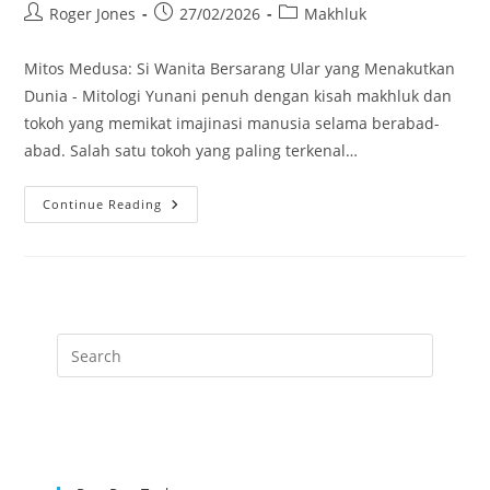
Post
Post
Post
Roger Jones
27/02/2026
Makhluk
author:
published:
category:
Mitos Medusa: Si Wanita Bersarang Ular yang Menakutkan
Dunia - Mitologi Yunani penuh dengan kisah makhluk dan
tokoh yang memikat imajinasi manusia selama berabad-
abad. Salah satu tokoh yang paling terkenal…
Mitos
Continue Reading
Medusa:
Si
Wanita
Bersarang
Ular
Yang
Menakutkan
Dunia