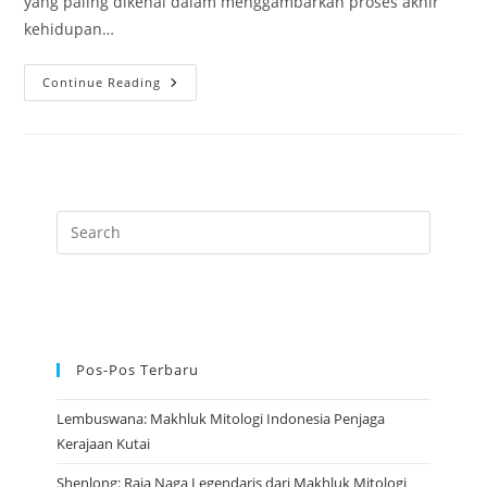
yang paling dikenal dalam menggambarkan proses akhir
kehidupan…
Yama:
Continue Reading
Dewa
Kematian
Yang
Mengubah
Kehidupan
Dan
Kematian
Pos-Pos Terbaru
Lembuswana: Makhluk Mitologi Indonesia Penjaga
Kerajaan Kutai
Shenlong: Raja Naga Legendaris dari Makhluk Mitologi