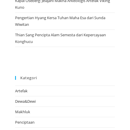
Kapal Oseberg: Jelajahi Makna Arkeologis Artefak Viking
Kuno
Pengertian Hyang Kersa Tuhan Maha Esa dari Sunda
Wiwitan
Thian Sang Pencipta Alam Semesta dari Kepercayaan
Konghucu
Kategori
Artefak
Dewa&Dewi
Makhluk
Penciptaan