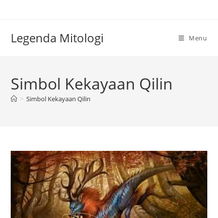
Skip
to
content
Legenda Mitologi
Menu
Simbol Kekayaan Qilin
>
Simbol Kekayaan Qilin