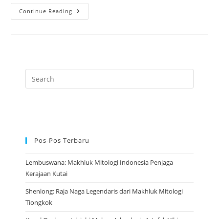
Qilin:
Continue Reading
Simbol
Keberuntungan
Mitologi
Tiongkok
Yang
Penuh
Makna
Pos-Pos Terbaru
Lembuswana: Makhluk Mitologi Indonesia Penjaga
Kerajaan Kutai
Shenlong: Raja Naga Legendaris dari Makhluk Mitologi
Tiongkok