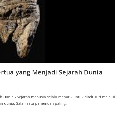
ertua yang Menjadi Sejarah Dunia
ah Dunia - Sejarah manusia selalu menarik untuk ditelusuri melalui
han dunia. Salah satu penemuan paling…