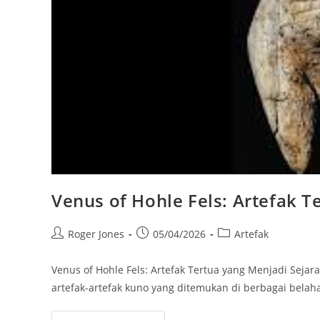
Venus of Hohle Fels: Artefak T
Post
Post
Post
Roger Jones
05/04/2026
Artefak
author:
published:
category:
Venus of Hohle Fels: Artefak Tertua yang Menjadi Sejar
artefak-artefak kuno yang ditemukan di berbagai bela