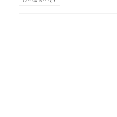
Venus
Continue Reading
Of
Hohle
Fels:
Artefak
Tertua
Yang
Menjadi
Sejarah
Dunia