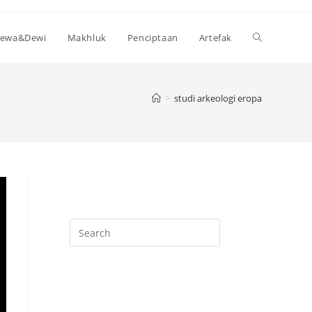
Toggle
ewa&Dewi
Makhluk
Penciptaan
Artefak
website
>
studi arkeologi eropa
search