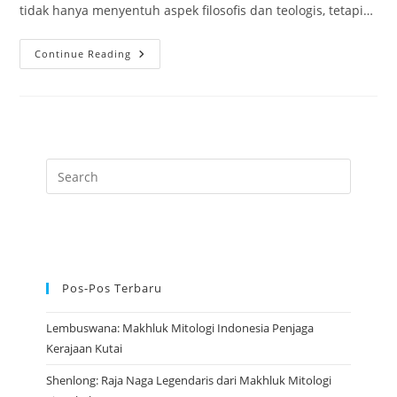
tidak hanya menyentuh aspek filosofis dan teologis, tetapi…
Adi
Continue Reading
Buddha:
Hakikat
Tertinggi
Yang
Melahirkan
Segala
Yang
Ada
Pos-Pos Terbaru
Lembuswana: Makhluk Mitologi Indonesia Penjaga
Kerajaan Kutai
Shenlong: Raja Naga Legendaris dari Makhluk Mitologi