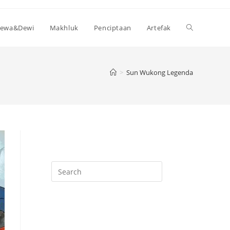
Toggle
ewa&Dewi
Makhluk
Penciptaan
Artefak
website
>
Sun Wukong Legenda
search