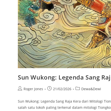
Sun Wukong: Legenda Sang Raja
Post
Post
Post
Roger Jones
21/02/2026
Dewa&Dewi
author:
published:
category:
Sun Wukong: Legenda Sang Raja Kera dari Mitologi Tion
salah satu tokoh paling terkenal dalam mitologi Tiongk