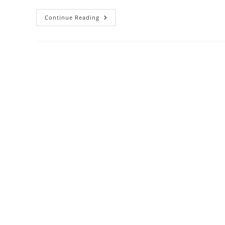
Sun
Continue Reading
Wukong:
Legenda
Sang
Raja
Kera
Dari
Mitologi
Tiongkok