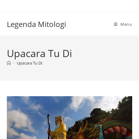
Skip
to
content
Legenda Mitologi
Menu
Upacara Tu Di
>
Upacara Tu Di