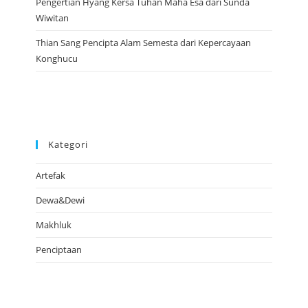
Pengertian Hyang Kersa Tuhan Maha Esa dari Sunda
Wiwitan
Thian Sang Pencipta Alam Semesta dari Kepercayaan
Konghucu
Kategori
Artefak
Dewa&Dewi
Makhluk
Penciptaan