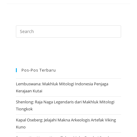
Wanita
Bersarang
Ular
Yang
Menakutkan
Dunia
Pos-Pos Terbaru
Lembuswana: Makhluk Mitologi Indonesia Penjaga
Kerajaan Kutai
Shenlong: Raja Naga Legendaris dari Makhluk Mitologi
Tiongkok
Kapal Oseberg: Jelajahi Makna Arkeologis Artefak Viking
Kuno