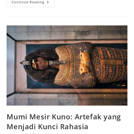
Prajurit
Continue Reading
Terakota:
Artefak
Tertua
Yang
Menjadi
Warisan
China
Kuno
Mumi Mesir Kuno: Artefak yang
Menjadi Kunci Rahasia