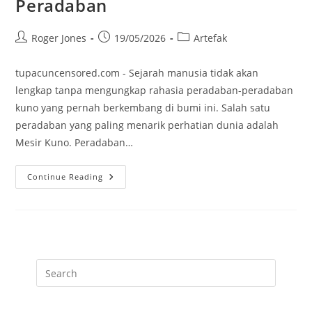
Peradaban
Post
Post
Post
Roger Jones
19/05/2026
Artefak
author:
published:
category:
tupacuncensored.com - Sejarah manusia tidak akan
lengkap tanpa mengungkap rahasia peradaban-peradaban
kuno yang pernah berkembang di bumi ini. Salah satu
peradaban yang paling menarik perhatian dunia adalah
Mesir Kuno. Peradaban…
Mumi
Continue Reading
Mesir
Kuno:
Artefak
Yang
Menjadi
Kunci
Rahasia
Peradaban