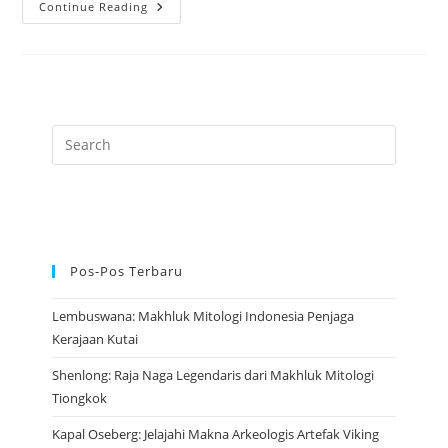
Rapa
Continue Reading
Nui:
Artefak
Bersejarah
Patung
Moai
Kuno
Dari
Pulau
Paskah
Pos-Pos Terbaru
Lembuswana: Makhluk Mitologi Indonesia Penjaga
Kerajaan Kutai
Shenlong: Raja Naga Legendaris dari Makhluk Mitologi
Tiongkok
Kapal Oseberg: Jelajahi Makna Arkeologis Artefak Viking